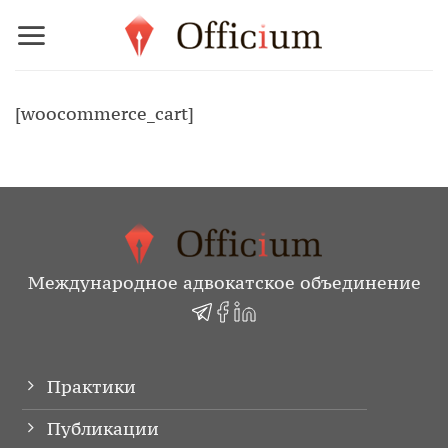
Skip
to
content
[woocommerce_cart]
Международное адвокатское объединение
Практики
Публикации