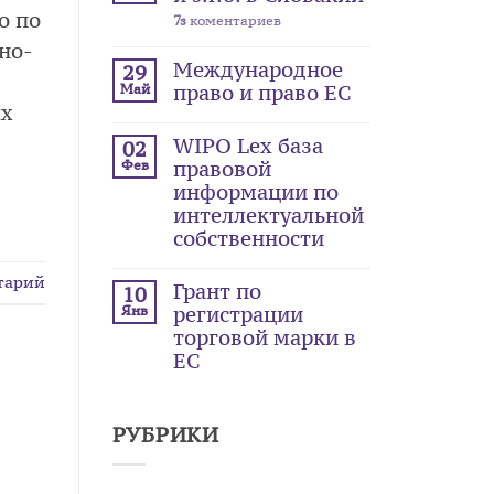
о по
7s
коментариев
но-
Международное
29
Май
право и право ЕС
ых
WIPO Lex база
02
Фев
правовой
информации по
интеллектуальной
собственности
тарий
Грант по
10
Янв
регистрации
торговой марки в
ЕС
РУБРИКИ