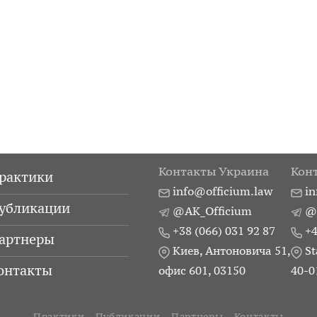
Контакты Украина
Кон
рактики
info@officium.law
in
убликации
@AK_Officium
@
+38 (066) 031 92 87
+4
артнеры
Киев, Антоновича 51,
St
онтакты
офис 601, 03150
40-0
Практики
Публикации
Партнеры
Контакты