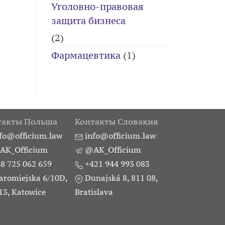
Уголовно-правовая
защита бизнеса
(2)
Фармацевтика
(1)
такты Польша
Контакты Словакия
fo@officium.law
info@officium.law
AK_Officium
@AK_Officium
8 725 062 659
+421 944 993 083
aromiejska 6/10D,
Dunajská 8, 811 08,
13, Katowice
Bratislava