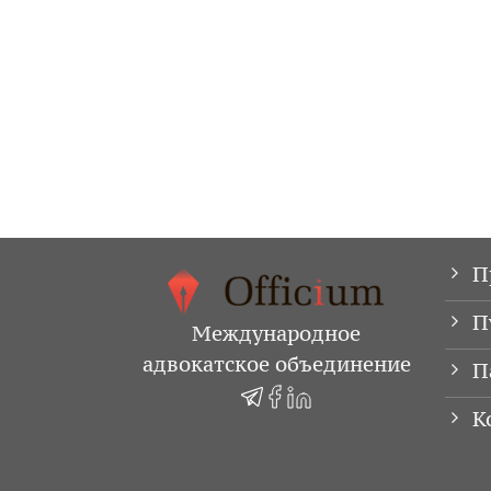
П
П
Международное
адвокатское объединение
П
К