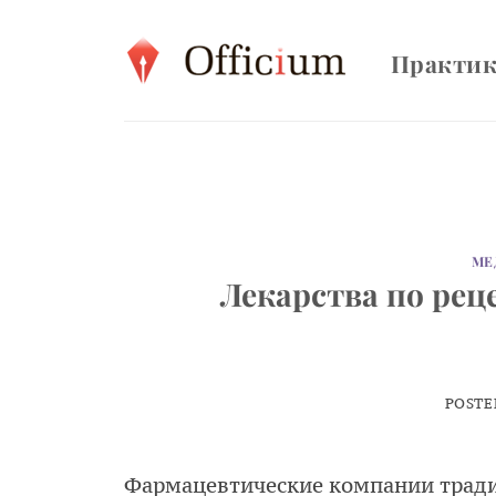
Skip
to
Практи
content
МЕ
Лекарства по рец
POSTE
Фармацевтические компании тради