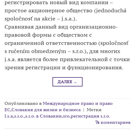
регистрировать новый вид компании –
простое акционерное общество (jednoduchá
spoločnosť na akcie – j.s.a.).
Сравнивая данный вид организационно-
правовой формы с обществом с
ограниченной ответственностью (spoločnosť
s ručením obmedzeným – s.r.o.), для многих
j.s.a. является более привлекательной с точки
зрения регистрации и функционирования.
ДАЛЕЕ
→
Опубликовано в
Международное право и право
ЕС
,
Словакия для жизни и бизнеса
|
Метки
J.s.a
,
s.r.o.
,
s.r.o. в Словакии
,
sro
,
регистрация s.r.o.
7s
коментариев