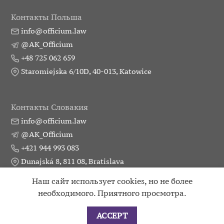
Контакты Польша
info@officium.law
@AK_Officium
+48 725 062 659
Staromiejska 6/10D, 40-013, Katowice
Контакты Словакия
info@officium.law
@AK_Officium
+421 944 993 083
Dunajská 8, 811 08, Bratislava
Наш сайт использует cookies, но не более
Практики
Публикации
Партнеры
Контакты
необходимого. Приятного просмотра.
2015 - 2026 ©
Attorneys union Officium
ACCEPT
|
Developer Landing_Pro
|