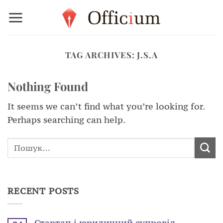
Skip
to
content
TAG ARCHIVES:
J.S.A
Nothing Found
It seems we can’t find what you’re looking for.
Perhaps searching can help.
RECENT POSTS
Стартап і юридичний супровід –