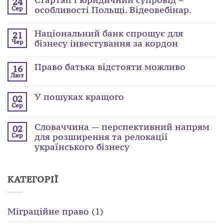
24
особливості Польщі. Відеовебінар.
Сер
Національний банк спрощує для
21
бізнесу інвестування за кордон
Чер
Право батька відстояти можливо
16
Лют
У пошуках кращого
02
Сер
Словаччина — перспективний напрям
02
для розширення та релокації
Сер
українського бізнесу
КАТЕГОРІЇ
Міграційне право
(1)