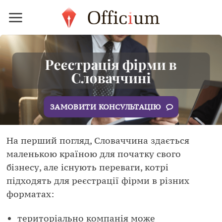
Skip
to
content
Реєстрація фірми в
Словаччині
ЗАМОВИТИ КОНСУЛЬТАЦІЮ
На перший погляд, Словаччина здається
маленькою країною для початку свого
бізнесу, але існують переваги, котрі
підходять для реєстрації фірми в різних
форматах:
територіально компанія може