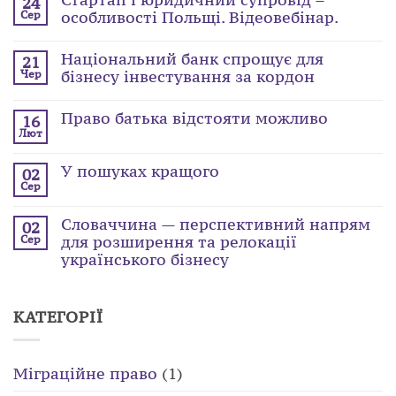
24
особливості Польщі. Відеовебінар.
Сер
Національний банк спрощує для
21
бізнесу інвестування за кордон
Чер
Право батька відстояти можливо
16
Лют
У пошуках кращого
02
Сер
Словаччина — перспективний напрям
02
для розширення та релокації
Сер
українського бізнесу
КАТЕГОРІЇ
Міграційне право
(1)