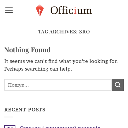
Skip
to
content
TAG ARCHIVES:
SRO
Nothing Found
It seems we can’t find what you’re looking for.
Perhaps searching can help.
RECENT POSTS
Стартап і юридичний супровід –