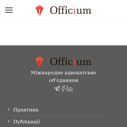
Skip
to
content
Міжнародне адвокатське
об’єднання
Практики
Публікації