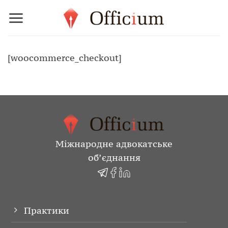
Skip
to
content
[woocommerce_checkout]
Міжнародне адвокатське
об’єднання
Практики