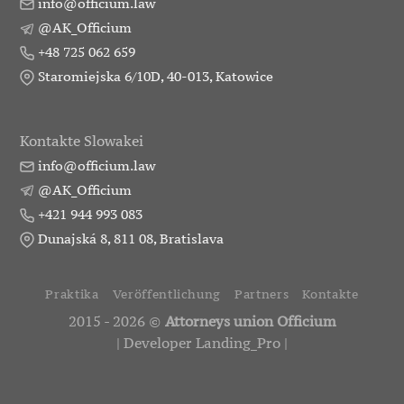
info@officium.law
@AK_Officium
+48 725 062 659
Staromiejska 6/10D, 40-013, Katowice
Kontakte Slowakei
info@officium.law
@AK_Officium
+421 944 993 083
Dunajská 8, 811 08, Bratislava
Praktika
Veröffentlichung
Partners
Kontakte
2015 - 2026 ©
Attorneys union Officium
|
Developer Landing_Pro
|