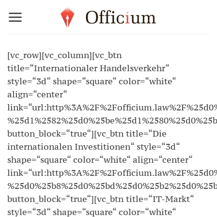
Zum
Inhalt
springen
[vc_row][vc_column][vc_btn
title=“Internationaler Handelsverkehr“
style=“3d“ shape=“square“ color=“white“
align=“center“
link=“url:http%3A%2F%2Fofficium.law%2F%2
%25d1%2582%25d0%25be%25d1%2580%25d0%25b
button_block=“true“][vc_btn title=“Die
internationalen Investitionen“ style=“3d“
shape=“square“ color=“white“ align=“center“
link=“url:http%3A%2F%2Fofficium.law%2F%2
%25d0%25b8%25d0%25bd%25d0%25b2%25d0%25b
button_block=“true“][vc_btn title=“IT-Markt“
style=“3d“ shape=“square“ color=“white“