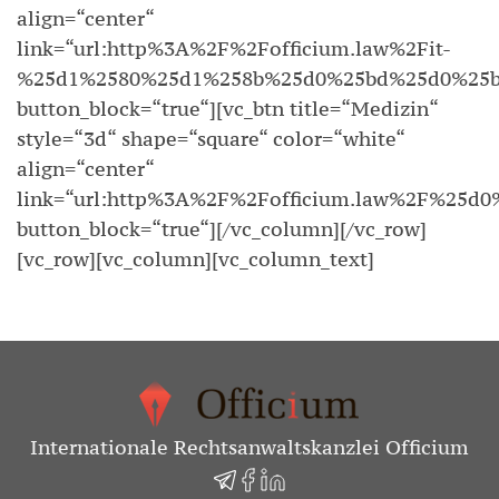
align=“center“
link=“url:http%3A%2F%2Fofficium.law%2Fit-
%25d1%2580%25d1%258b%25d0%25bd%25d0%25b
button_block=“true“][vc_btn title=“Medizin“
style=“3d“ shape=“square“ color=“white“
align=“center“
link=“url:http%3A%2F%2Fofficium.law%2F%2
button_block=“true“][/vc_column][/vc_row]
[vc_row][vc_column][vc_column_text]
Internationale Rechtsanwaltskanzlei Officium