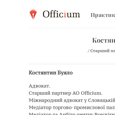
Skip
to
Практи
content
Костян
/ Старший па
Костянтин Буяло
Адвокат.
Старший партнер АО Officium.
Міжнародний адвокат у Словацькій 
Медіатор торгово-промислової пал
Медіатор та Арбітр центру Всесвітн