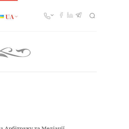
UA
з Арбітражу та Медіації.