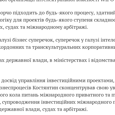
ворчо підходить до будь-якого процесу, здат
огіку для проектів будь-якого ступеня складнос
х, судах та міжнародному арбітражі.
лузі бізнес суперечок, суперечок у галузі інтел
нскордонних та транскультуральних корпоративн
х державної влади, в міністерствах і відомств
 досвід управління інвестиційними проектами,
ізнеспроцесів Костянтин сконцентрував свою ув
го кола питань міжнародного приватного та пу
, супроводження інвестиційних міжнародного 
державної влади, судах та арбітражі.