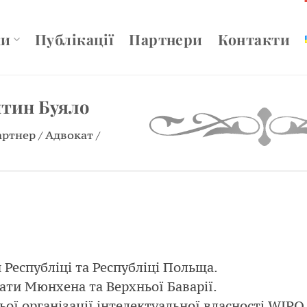
ки
Публікації
Партнери
Контакти
тин Буяло
ртнер / Адвокат /
Республіці та Республіці Польща.
ати Мюнхена та Верхньої Баварії.
ьої організації інтелектуальної власності WIPO 