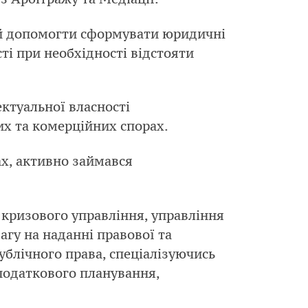
ний допомогти сформувати юридичні
ті при необхідності відстояти
ектуальної власності
их та комерційних спорах.
ах, активно займався
 кризового управління, управління
агу на наданні правової та
блічного права, спеціалізуючись
податкового планування,