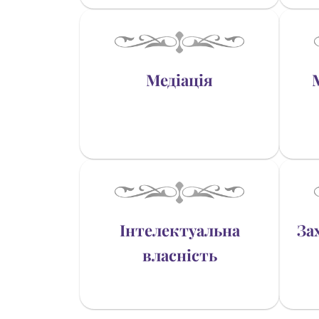
Медіація
Інтелектуальна
За
власність