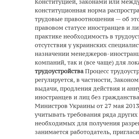
Конституцией, законами или межд
конституционная норма распростра
трудовые правоотношения — об этом
правовом статусе иностранцев и ли
практике необходимость в трудоуст
отсутствия у украинских специали
назначении менеджеров-иностранц
компаний, так и (все чаще) для ло
трудоустройства
Процесс трудоустр
регулируется, в частности, Законо
выдачи, продления действия и ан
иностранцев и лиц без гражданств
Министров Украины от 27 мая 2013
учитывать требования ряда други
необходимых для получения разреш
занимается работодатель, приглас