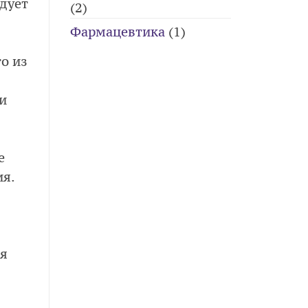
дует
(2)
Фармацевтика
(1)
о из
и
е
ия.
ся