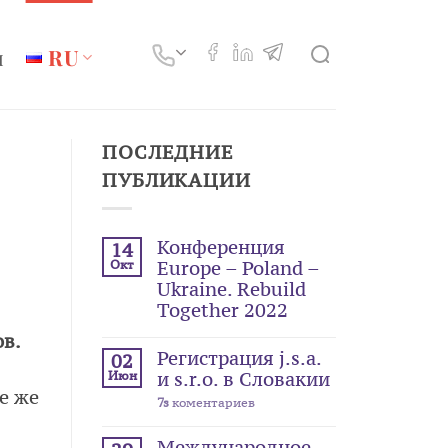
ы
RU
ПОСЛЕДНИЕ
ПУБЛИКАЦИИ
Конференция
14
Окт
Europe – Poland –
Ukraine. Rebuild
Together 2022
ов.
Регистрация j.s.a.
02
Июн
и s.r.o. в Словакии
е же
7s
коментариев
Международное