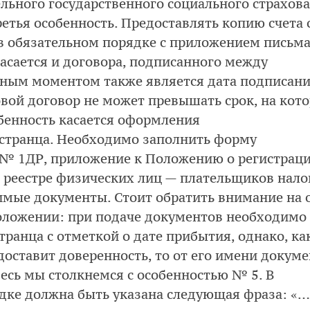
ельного государственного социального страхов
етья особенность. Предоставлять копию счета 
в обязательном порядке с приложением письма
касается и договора, подписанного между
жным моментом также является дата подписан
овой договор не может превышать срок, на кот
бенность касается оформления
странца. Необходимо заполнить форму
 № 1ДР, приложение к Положению о регистрац
 реестре физических лиц — плательщиков нало
имые документы. Стоит обратить внимание на 
Положении: при подаче документов необходимо
ранца с отметкой о дате прибытия, однако, ка
доставит доверенность, то от его имени докум
есь мы столкнемся с особенностью № 5. В
дке должна быть указана следующая фраза: «…