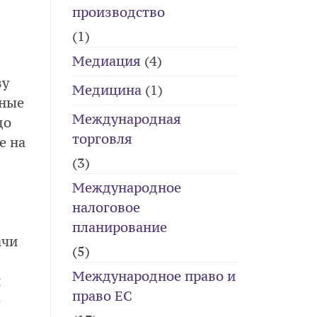
производство
(1)
Медиация
(4)
зу
Медицина
(1)
ьные
Международная
до
торговля
е на
(3)
Международное
налоговое
планирование
ачи
(5)
Международное право и
н
право ЕС
е