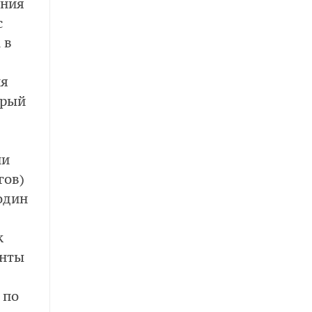
ания
с
 в
ия
орый
ии
гов)
один
к
енты
 по