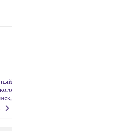
дный
кого
нск,
.