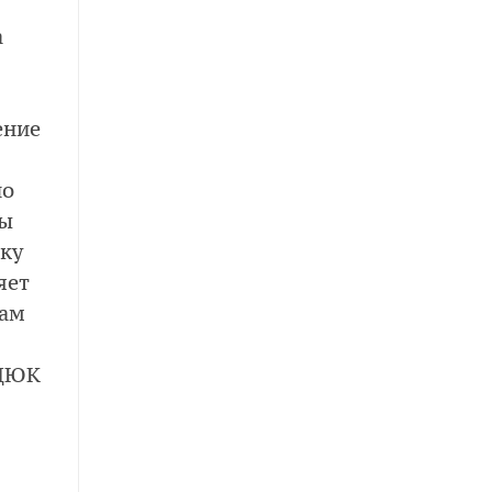
а
ение
но
ры
нку
яет
вам
РДЮК