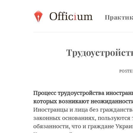
Skip
to
Практи
content
Трудоустройст
POSTE
Процесс трудоустройства иностранц
которых возникают неожиданности 
Иностранцы и лица без гражданств
законных основаниях, пользуются 
обязанности, что и граждане Укра