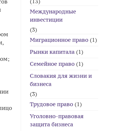
(13)
тов
и
Международные
инвестиции
(3)
ром
Миграционное право
(1)
м,
Рынки капитала
(1)
вом;
Семейное право
(1)
Словакия для жизни и
бизнеса
чии
(3)
Трудовое право
(1)
 лицо
Уголовно-правовая
защита бизнеса