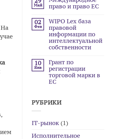
29
Май
право и право ЕС
WIPO Lex база
02
Фев
 На
правовой
информации по
лучае
интеллектуальной
собственности
Грант по
ка
10
Янв
регистрации
н
торговой марки в
ЕС
РУБРИКИ
,
IT-рынок
(1)
вием
Исполнительное