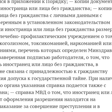
ся в приложении к Порядку; — копии докумен
иностранца или лица без гражданства; — копи
лица без гражданства с личными данными с
веренным в установленном законодательством
и иностранца или лица без гражданства разме
 лечебно-профилактическим учреждением о то
лкоголизмом, токсикоманией, наркоманией или
ниями, перечень которых определен Минздра
заверенная подписью работодателя, о том, что
 иностранец или лицо без гражданства, в
 не связана с принадлежностью к гражданству
ия допуска к государственной тайне. При нали
 органа указанная справка подается также с
ана; — справка МВД о том, что иностранец или
нт оформления разрешения находится на
наказание за совершение преступления и в