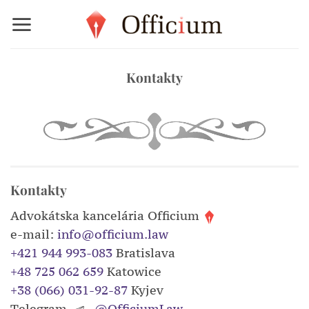
Skip
to
content
Kontakty
Kontakty
Advokátska kancelária Officium
e-mail:
info@officium.law
+421 944 993-083
Bratislava
+48 725 062 659
Katowice
+38 (066) 031-92-87
Kyjev
Тelegram
@OfficiumLaw