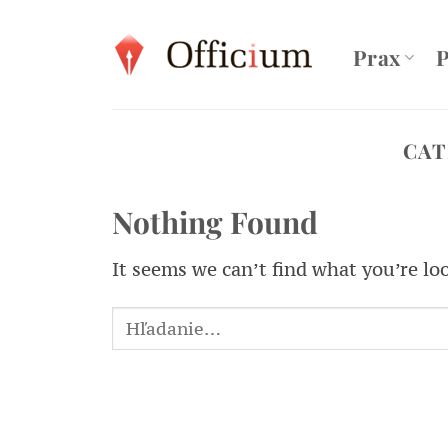
Skip
to
Prax
P
content
CAT
Nothing Found
It seems we can’t find what you’re lo