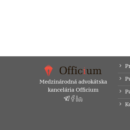
P
P
Medzinárodná advokátska
kancelária Officium
P
K