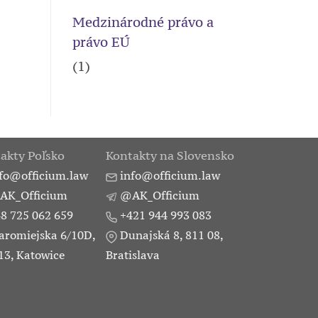
Medzinárodné právo a
právo EÚ
(1)
akty Poľsko
Kontakty na Slovensko
fo@officium.law
info@officium.law
AK_Officium
@AK_Officium
8 725 062 659
+421 944 993 083
aromiejska 6/10D,
Dunajská 8, 811 08,
13, Katowice
Bratislava