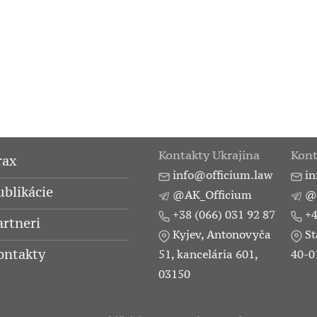
Kontakty Ukrajina
Kont
rax
info@officium.law
in
ublikácie
@AK_Officium
@
+38 (066) 031 92 87
+4
artneri
Kyjev, Antonovyča
St
ontakty
51, kancelária 601,
40-0
03150